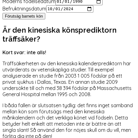
Moderns födelsedatum
Befruktningsdatum
Förutsäg barnets kön
Är den kinesiska könsprediktorn
träffsäker?
Kort svar: inte alls!
Träffsäkerheten av den kinesiska kalenderprediktorn har
utvärderats av vetenskapliga studier. Till exempel
analyserade en studie från 2003 1 005 födslar på ett
privat sjukhus i Dallas, Texas. En annan studie 2009
undersökte till och med 38 394 födslar på Massachusetts
General Hospital mellan 1995 och 2008.
I båda fallen är slutsatsen tydlig: det finns inget samband
mellan kön som förutsägs med den kinesiska
månkalendern och det verkliga könet vid födseln. Detta
betyder helt enkelt att metoden inte är bättre än att
singla slant! Så använd den för nöjes skull om du vill, men
förlita dig inte på den!