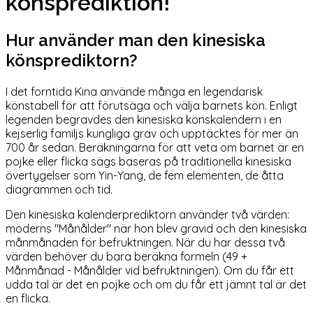
könsprediktion!
Hur använder man den kinesiska
könsprediktorn?
I det forntida Kina använde många en legendarisk
könstabell för att förutsäga och välja barnets kön. Enligt
legenden begravdes den kinesiska könskalendern i en
kejserlig familjs kungliga grav och upptäcktes för mer än
700 år sedan. Beräkningarna för att veta om barnet är en
pojke eller flicka sägs baseras på traditionella kinesiska
övertygelser som Yin-Yang, de fem elementen, de åtta
diagrammen och tid.
Den kinesiska kalenderprediktorn använder två värden:
moderns
"
Månålder
"
när hon blev gravid och den kinesiska
månmånaden för befruktningen. När du har dessa två
värden behöver du bara beräkna formeln (49 +
Månmånad - Månålder vid befruktningen). Om du får ett
udda tal är det en pojke och om du får ett jämnt tal är det
en flicka.