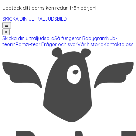
Upptäck ditt barns kön redan från början!
SKICKA DIN ULTRALJUDSBILD
☰
×
Skicka din ultraljudsbild
Så fungerar Babygram
Nub-
teorin
Ramzi-teori
Frågor och svar
Vår historia
Kontakta oss