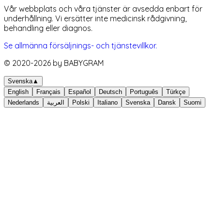
Vår webbplats och våra tjänster är avsedda enbart för
underhållning. Vi ersätter inte medicinsk rådgivning,
behandling eller diagnos.
Se allmänna försäljnings- och tjänstevillkor.
© 2020-
2026
by BABYGRAM
Svenska
▲
English
Français
Español
Deutsch
Português
Türkçe
Nederlands
العربية
Polski
Italiano
Svenska
Dansk
Suomi