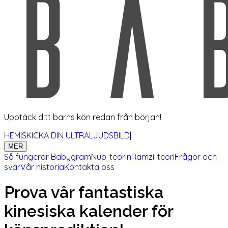
Upptäck ditt barns kön redan från början!
HEM
|
SKICKA DIN ULTRALJUDSBILD
|
MER
Så fungerar Babygram
Nub-teorin
Ramzi-teori
Frågor och
svar
Vår historia
Kontakta oss
Prova vår fantastiska
kinesiska kalender för