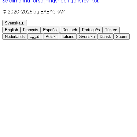
Se allmänna försäljnings- och tjänstevillkor.
© 2020-
2026
by BABYGRAM
Svenska
▲
English
Français
Español
Deutsch
Português
Türkçe
Nederlands
العربية
Polski
Italiano
Svenska
Dansk
Suomi