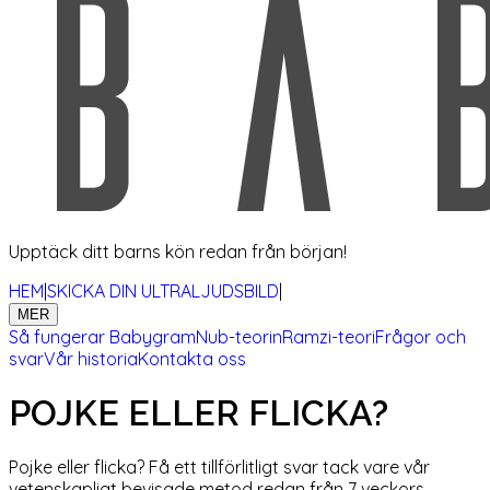
Upptäck ditt barns kön redan från början!
HEM
|
SKICKA DIN ULTRALJUDSBILD
|
MER
Så fungerar Babygram
Nub-teorin
Ramzi-teori
Frågor och
svar
Vår historia
Kontakta oss
POJKE ELLER FLICKA?
Pojke eller flicka? Få ett tillförlitligt svar tack vare vår
vetenskapligt bevisade metod redan från 7 veckors