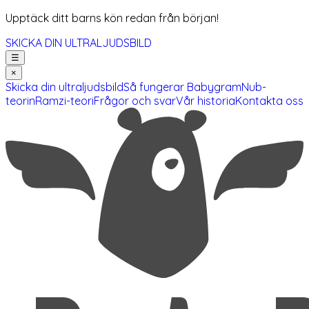
Upptäck ditt barns kön redan från början!
SKICKA DIN ULTRALJUDSBILD
☰
×
Skicka din ultraljudsbild
Så fungerar Babygram
Nub-
teorin
Ramzi-teori
Frågor och svar
Vår historia
Kontakta oss