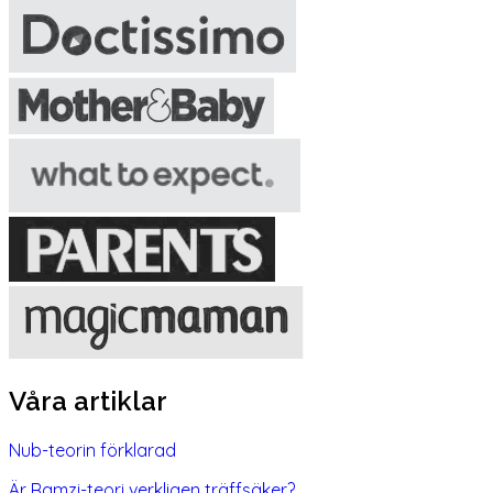
Våra artiklar
Nub-teorin förklarad
Är Ramzi-teori verkligen träffsäker?