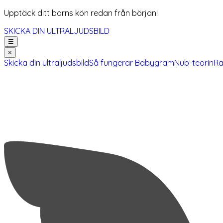
Upptäck ditt barns kön redan från början!
SKICKA DIN ULTRALJUDSBILD
☰
×
Skicka din ultraljudsbild
Så fungerar Babygram
Nub-teorin
Ra