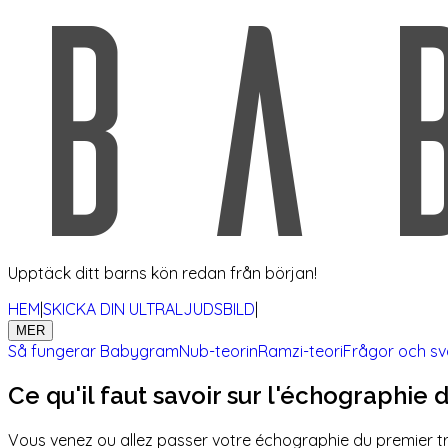
Upptäck ditt barns kön redan från början!
HEM
|
SKICKA DIN ULTRALJUDSBILD
|
MER
Så fungerar Babygram
Nub-teorin
Ramzi-teori
Frågor och sv
Ce qu'il faut savoir sur l'échographie 
Vous venez ou allez passer votre échographie du premier tr