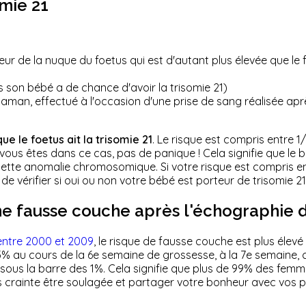
omie 21
geur de la nuque du foetus qui est d'autant plus élevée que le
 son bébé a de chance d'avoir la trisomie 21)
man, effectué à l'occasion d'une prise de sang réalisée aprè
ue le foetus ait la trisomie 21
. Le risque est compris entre 1/
 vous êtes dans ce cas, pas de panique ! Cela signifie que le 
cette anomalie chromosomique. Si votre risque est compris ent
e vérifier si oui ou non votre bébé est porteur de trisomie 2
une fausse couche après l'échographie 
 entre 2000 et 2009
, le risque de fausse couche est plus élev
% au cours de la 6e semaine de grossesse, à la 7e semaine, c
sous la barre des 1%. Cela signifie que plus de 99% des femm
 crainte être soulagée et partager votre bonheur avec vos pro