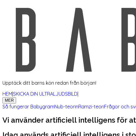
Upptäck ditt barns kön redan från början!
HEM
|
SKICKA DIN ULTRALJUDSBILD
|
MER
Så fungerar Babygram
Nub-teorin
Ramzi-teori
Frågor och sv
Vi använder artificiell intelligens för a
Idag används artificiell intelligens i 