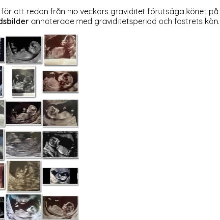
 för att redan från nio veckors graviditet förutsäga könet på e
dsbilder
annoterade med graviditetsperiod och fostrets kön.