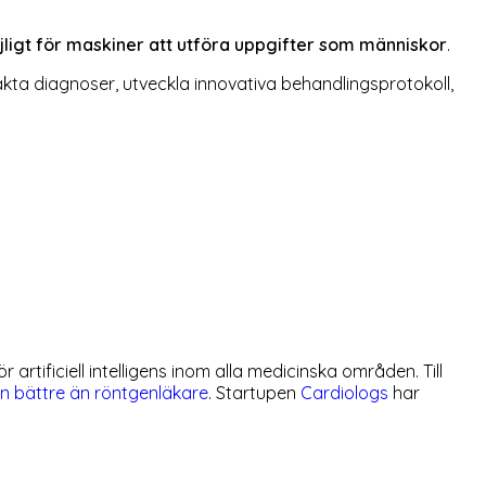
jligt för maskiner att utföra uppgifter som människor
.
xakta diagnoser, utveckla innovativa behandlingsprotokoll,
rtificiell intelligens inom alla medicinska områden. Till
n bättre än röntgenläkare
. Startupen
Cardiologs
har