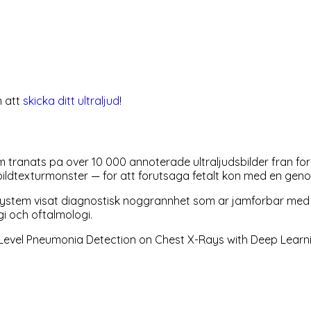
 att
skicka ditt ultraljud
!
ranats pa over 10 000 annoterade ultraljudsbilder fran forst
h bildtexturmonster — for att forutsaga fetalt kon med en gen
I-system visat diagnostisk noggrannhet som ar jamforbar med
ogi och oftalmologi.
ist-Level Pneumonia Detection on Chest X-Rays with Deep Learn