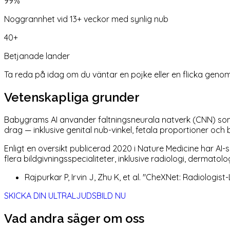
99%
Noggrannhet vid 13+ veckor med synlig nub
40+
Betjanade lander
Ta reda på idag om du väntar en pojke eller en flicka genom
Vetenskapliga grunder
Babygrams AI anvander faltningsneurala natverk (CNN) som t
drag — inklusive genital nub-vinkel, fetala proportioner oc
Enligt en oversikt publicerad 2020 i Nature Medicine har A
flera bildgivningsspecialiteter, inklusive radiologi, dermatol
Rajpurkar P, Irvin J, Zhu K, et al. "CheXNet: Radiolog
SKICKA DIN ULTRALJUDSBILD NU
Vad andra säger om oss