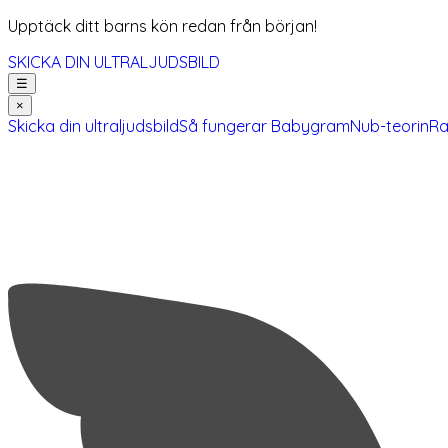
Upptäck ditt barns kön redan från början!
SKICKA DIN ULTRALJUDSBILD
☰
×
Skicka din ultraljudsbild
Så fungerar Babygram
Nub-teorin
Ra