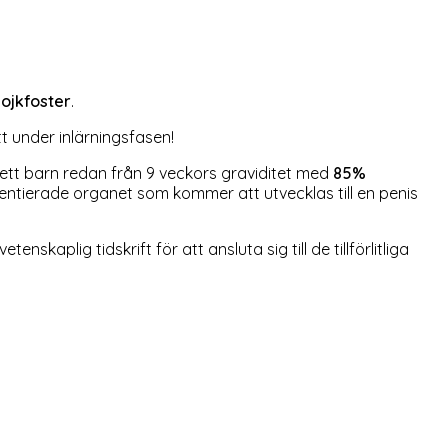
pojkfoster
.
t under inlärningsfasen!
 ett barn redan från 9 veckors graviditet med
85%
entierade organet som kommer att utvecklas till en penis
aplig tidskrift för att ansluta sig till de tillförlitliga