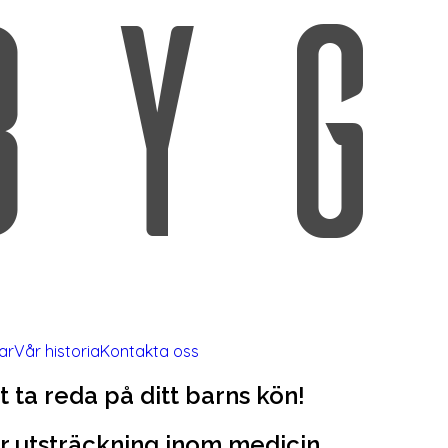
ar
Vår historia
Kontakta oss
tt ta reda på ditt barns kön!
stor utsträckning inom medicin