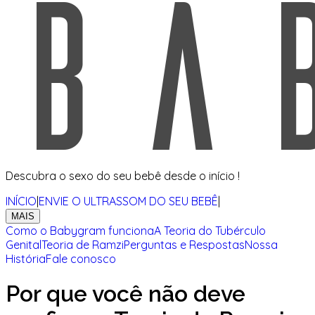
Descubra o sexo do seu bebê desde o início !
INÍCIO
|
ENVIE O ULTRASSOM DO SEU BEBÊ
|
MAIS
Como o Babygram funciona
A Teoria do Tubérculo
Genital
Teoria de Ramzi
Perguntas e Respostas
Nossa
História
Fale conosco
Por que você não deve