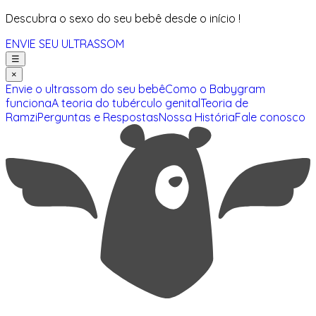
Descubra o sexo do seu bebê desde o início !
ENVIE SEU ULTRASSOM
☰
×
Envie o ultrassom do seu bebê
Como o Babygram
funciona
A teoria do tubérculo genital
Teoria de
Ramzi
Perguntas e Respostas
Nossa História
Fale conosco