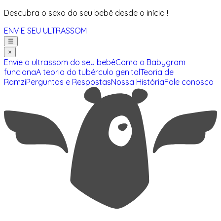
Descubra o sexo do seu bebê desde o início !
ENVIE SEU ULTRASSOM
☰
×
Envie o ultrassom do seu bebê
Como o Babygram
funciona
A teoria do tubérculo genital
Teoria de
Ramzi
Perguntas e Respostas
Nossa História
Fale conosco