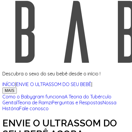
Descubra o sexo do seu bebê desde o início !
INÍCIO
|
ENVIE O ULTRASSOM DO SEU BEBÊ
|
MAIS
Como o Babygram funciona
A Teoria do Tubérculo
Genital
Teoria de Ramzi
Perguntas e Respostas
Nossa
História
Fale conosco
ENVIE O ULTRASSOM DO