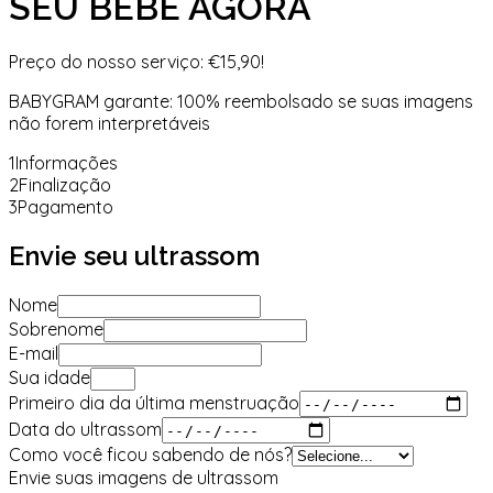
SEU BEBÊ AGORA
Preço do nosso serviço: €15,90!
BABYGRAM garante: 100% reembolsado se suas imagens
não forem interpretáveis
1
Informações
2
Finalização
3
Pagamento
Envie seu ultrassom
Nome
Sobrenome
E-mail
Sua idade
Primeiro dia da última menstruação
Data do ultrassom
Como você ficou sabendo de nós?
Envie suas imagens de ultrassom