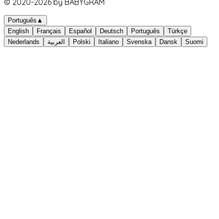
© 2020-
2026
by BABYGRAM
Português
▲
English
Français
Español
Deutsch
Português
Türkçe
Nederlands
العربية
Polski
Italiano
Svenska
Dansk
Suomi