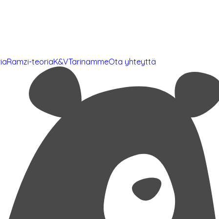
ia
Ramzi-teoria
K&V
Tarinamme
Ota yhteyttä