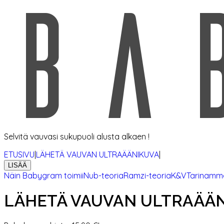
Selvitä vauvasi sukupuoli alusta alkaen !
ETUSIVU
|
LÄHETÄ VAUVAN ULTRAÄÄNIKUVA
|
LISÄÄ
Näin Babygram toimii
Nub-teoria
Ramzi-teoria
K&V
Tarinamm
LÄHETÄ VAUVAN ULTRAÄÄN