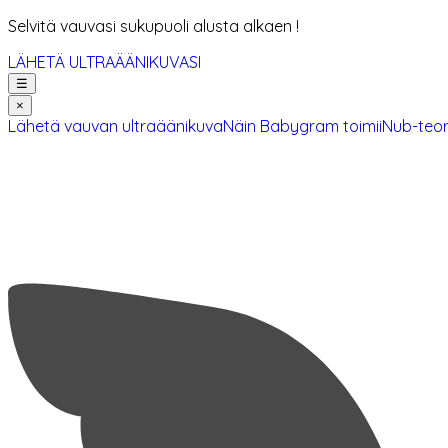
Selvitä vauvasi sukupuoli alusta alkaen !
LÄHETÄ ULTRAÄÄNIKUVASI
☰
×
Lähetä vauvan ultraäänikuva
Näin Babygram toimii
Nub-teor