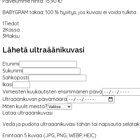
Palvelumme hinta: 15,90 €!
BABYGRAM takaa: 100 % hyvitys, jos kuviasi ei voida tulkita
1
Tiedot
2
Kassa
3
Maksu
Lähetä ultraäänikuvasi
Etunimi
Sukunimi
Sähköposti
Ikäsi
Viimeisten kuukautisten ensimmäinen päivä
Ultraäänikuvan päivämäärä
Miten kuulit meistä?
Lataa ultraäänikuvasi
Vedä ja pudota ultraäänikuvasi tähän tai napsauta selatak
Enintään 5 kuvaa (JPG, PNG, WEBP, HEIC)