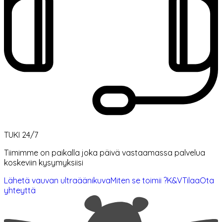
TUKI 24/7
Tiimimme on paikalla joka päivä vastaamassa palvelua
koskeviin kysymyksiisi
Lähetä vauvan ultraäänikuva
Miten se toimii ?
K&V
Tilaa
Ota
yhteyttä