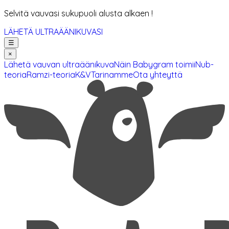
Selvitä vauvasi sukupuoli alusta alkaen !
LÄHETÄ ULTRAÄÄNIKUVASI
☰
×
Lähetä vauvan ultraäänikuva
Näin Babygram toimii
Nub-
teoria
Ramzi-teoria
K&V
Tarinamme
Ota yhteyttä