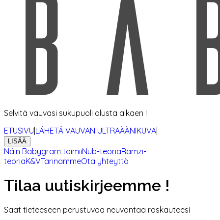
Selvitä vauvasi sukupuoli alusta alkaen !
ETUSIVU
|
LÄHETÄ VAUVAN ULTRAÄÄNIKUVA
|
LISÄÄ
Näin Babygram toimii
Nub-teoria
Ramzi-
teoria
K&V
Tarinamme
Ota yhteyttä
Tilaa uutiskirjeemme !
Saat tieteeseen perustuvaa neuvontaa raskauteesi