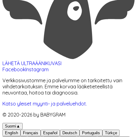
LÄHETÄ ULTRAÄÄNIKUVASI
Facebook
Instagram
Verkkosivustomme ja palvelumme on tarkoitettu vain
viihdetarkoituksiin. Emme korvaa lääketieteellistä
neuvontaa, hoitoa tai diagnoosia.
Katso yleiset myynti- ja palveluehdot.
© 2020-
2026
by BABYGRAM
Suomi
▲
English
Français
Español
Deutsch
Português
Türkçe