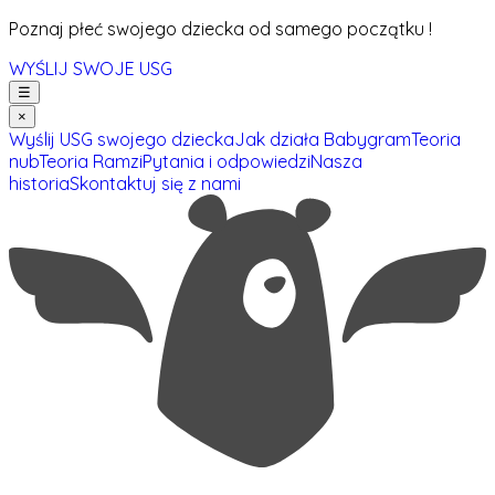
Poznaj płeć swojego dziecka od samego początku !
WYŚLIJ SWOJE USG
☰
×
Wyślij USG swojego dziecka
Jak działa Babygram
Teoria
nub
Teoria Ramzi
Pytania i odpowiedzi
Nasza
historia
Skontaktuj się z nami