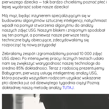
pierwszego dziecka — tak bardzo chcieliśmy poznać płeć i
lepiej wyobrazić sobie nasze dziecko!
Mój mąż, będąc inżynierem specjalizującym się w
budowaniu algorytmów sztucznej inteligencji, natychmiast
wpadł na pomysł stworzenia algorytmu do analizy
naszych zdjęć USG. Naszym bliskim i znajomym spodobał
się ten pomysł, a ponieważ nasze pierwsze testy
techniczne były obiecujące, zdecydowaliśmy się
rozpocząć tę nową przygodę!
Zebraliśmy zespół i zgromadziliśmy ponad 10 000 zdjęć
USG dzieci. Po intensywnej pracy i licznych testach udało
nam się zwiększyć wiarygodność naszej technologii do
średnio 85% dokładności. Teraz z radością prezentujemy
Babygram, pierwszą usługę inteligentnej analizy USG,
która pozwala wszystkim rodzicom uzyskać wskazanie
płci dziecka już od dziewiątego tygodnia ciąży! Poznaj
dokładniej naszą metodę analizy
TUTAJ
.