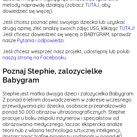
metody naprawdę działają (zobacz
TUTAJ
, aby
dowiedzieć się więcej).
Jeśli chcesz poznać płeć swojego dziecka lub uzyskać
drugą opinię, zleć analizę swoich zdjęć USG, klikając
TUTAJ
!
Jeśli chcesz dowiedzieć się więcej o BABYGRAM, sprawdź
nasze
Pytania i odpowiedzi
.
Jeśli chcesz wesprzeć nasz projekt, udostępnij lub polub
naszą stronę na Facebooku
.
Poznaj Stephie, zalozycielke
Babygram
Stephie jest matka dwojga dzieci i zalozycielka Babygram.
Z ponad 6-letnim doswiadczeniem w zakresie wczesnego
przewidywania plci dziecka, osobiscie przeanalizowala
ponad 50 000 obrazow ultrasonograficznych. Stephie
pracuje u boku zespolu inzynierow i specjalistow od
obrazowania medycznego, laczac ekspercka analize
teorii nub z wlasna technologia sztucznej inteligencji,
dostarczajac trafne prognozy rodzinom w ponad 40