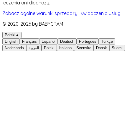
leczenia ani diagnozy.
Zobacz ogólne warunki sprzedaży i świadczenia usług.
© 2020-
2026
by BABYGRAM
Polski
▲
English
Français
Español
Deutsch
Português
Türkçe
Nederlands
العربية
Polski
Italiano
Svenska
Dansk
Suomi