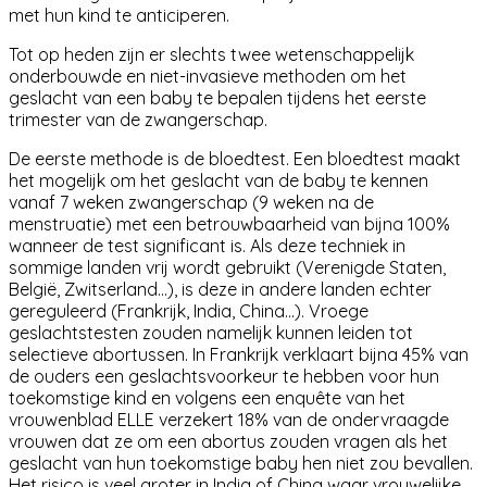
met hun kind te anticiperen.
Tot op heden zijn er
slechts twee wetenschappelijk
onderbouwde en niet-invasieve methoden om het
geslacht van een baby te bepalen tijdens het eerste
trimester van de zwangerschap
.
De eerste methode is
de bloedtest
. Een bloedtest maakt
het mogelijk om het geslacht van de baby te kennen
vanaf 7 weken zwangerschap (9 weken na de
menstruatie) met een betrouwbaarheid van bijna 100%
wanneer de test significant is. Als deze techniek in
sommige landen vrij wordt gebruikt (Verenigde Staten,
België, Zwitserland...), is deze in andere landen echter
gereguleerd (Frankrijk, India, China...). Vroege
geslachtstesten zouden namelijk kunnen leiden tot
selectieve abortussen. In Frankrijk verklaart bijna 45% van
de ouders een geslachtsvoorkeur te hebben voor hun
toekomstige kind en volgens een enquête van het
vrouwenblad ELLE verzekert 18% van de ondervraagde
vrouwen dat ze om een abortus zouden vragen als het
geslacht van hun toekomstige baby hen niet zou bevallen.
Het risico is veel groter in India of China waar vrouwelijke