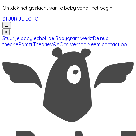
Ontdek het geslacht van je baby vanaf het begin !
STUUR JE ECHO
☰
×
Stuur je baby echo
Hoe Babygram werkt
De nub
theorie
Ramzi Theorie
V&A
Ons Verhaal
Neem contact op