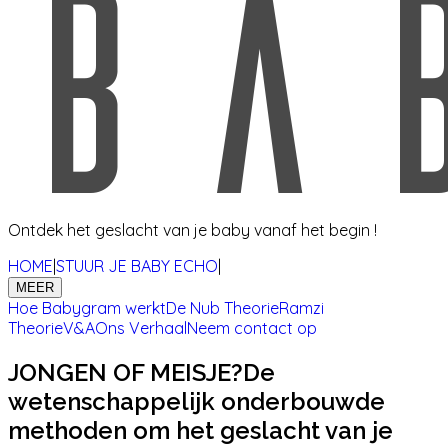
Ontdek het geslacht van je baby vanaf het begin !
HOME
|
STUUR JE BABY ECHO
|
MEER
Hoe Babygram werkt
De Nub Theorie
Ramzi
Theorie
V&A
Ons Verhaal
Neem contact op
JONGEN OF MEISJE?
De
wetenschappelijk onderbouwde
methoden om het geslacht van je