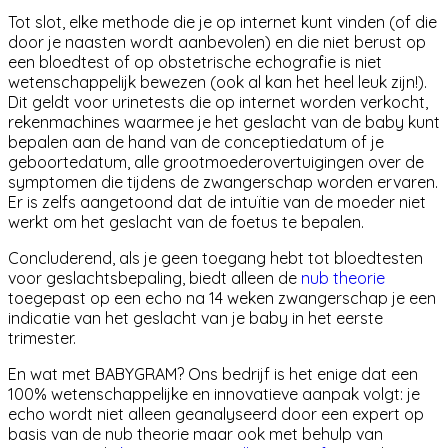
Tot slot,
elke methode die je op internet kunt vinden (of die
door je naasten wordt aanbevolen) en die niet berust op
een bloedtest of op obstetrische echografie is niet
wetenschappelijk bewezen
(ook al kan het heel leuk zijn!).
Dit geldt voor urinetests die op internet worden verkocht,
rekenmachines waarmee je het geslacht van de baby kunt
bepalen aan de hand van de conceptiedatum of je
geboortedatum, alle grootmoederovertuigingen over de
symptomen die tijdens de zwangerschap worden ervaren.
Er is zelfs aangetoond dat de intuïtie van de moeder niet
werkt om het geslacht van de foetus te bepalen.
Concluderend, als je geen toegang hebt tot bloedtesten
voor geslachtsbepaling, biedt alleen de
nub theorie
toegepast op een echo na 14 weken zwangerschap je een
indicatie van het geslacht van je baby in het eerste
trimester.
En wat met BABYGRAM? Ons bedrijf is het enige dat een
100% wetenschappelijke en innovatieve aanpak volgt: je
echo wordt niet alleen geanalyseerd door een expert op
basis van de nub theorie maar ook met behulp van