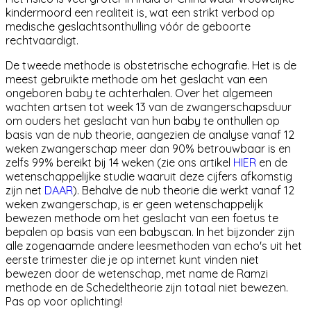
kindermoord een realiteit is, wat een strikt verbod op
medische geslachtsonthulling vóór de geboorte
rechtvaardigt.
De tweede methode is
obstetrische echografie
. Het is de
meest gebruikte methode om het geslacht van een
ongeboren baby te achterhalen. Over het algemeen
wachten artsen tot week 13 van de zwangerschapsduur
om ouders het geslacht van hun baby te onthullen op
basis van de nub theorie, aangezien de analyse vanaf 12
weken zwangerschap meer dan 90% betrouwbaar is en
zelfs 99% bereikt bij 14 weken (zie ons artikel
HIER
en de
wetenschappelijke studie waaruit deze cijfers afkomstig
zijn net
DAAR
). Behalve de nub theorie die werkt vanaf 12
weken zwangerschap, is er geen wetenschappelijk
bewezen methode om het geslacht van een foetus te
bepalen op basis van een babyscan. In het bijzonder zijn
alle zogenaamde andere leesmethoden van echo's uit het
eerste trimester die je op internet kunt vinden niet
bewezen door de wetenschap, met name de Ramzi
methode en de Schedeltheorie zijn totaal niet bewezen.
Pas op voor oplichting!