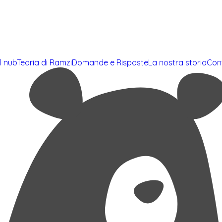
l nub
Teoria di Ramzi
Domande e Risposte
La nostra storia
Con