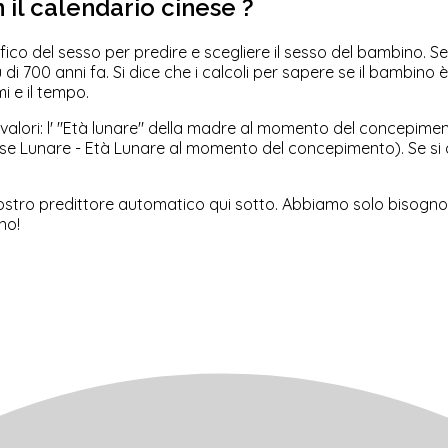
 il calendario cinese ?
co del sesso per predire e scegliere il sesso del bambino. Se
 di 700 anni fa. Si dice che i calcoli per sapere se il bambin
i e il tempo.
lori: l'
"
Età lunare
"
della madre al momento del concepiment
ese Lunare - Età Lunare al momento del concepimento). Se si o
nostro predittore automatico qui sotto. Abbiamo solo bisogno 
no!