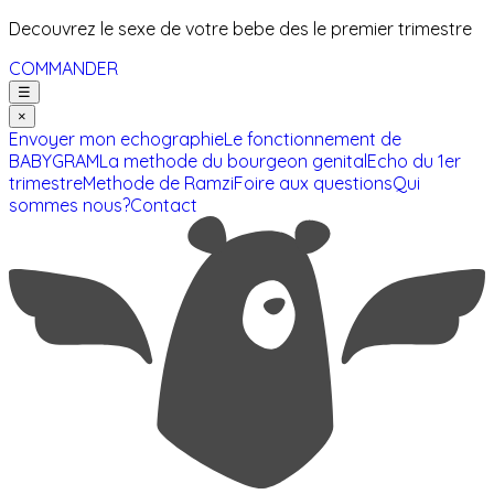
Decouvrez le sexe de votre bebe des le premier trimestre
COMMANDER
☰
×
Envoyer mon echographie
Le fonctionnement de
BABYGRAM
La methode du bourgeon genital
Echo du 1er
trimestre
Methode de Ramzi
Foire aux questions
Qui
sommes nous?
Contact