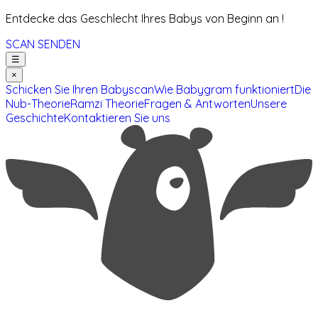
Entdecke das Geschlecht Ihres Babys von Beginn an !
SCAN SENDEN
☰
×
Schicken Sie Ihren Babyscan
Wie Babygram funktioniert
Die
Nub-Theorie
Ramzi Theorie
Fragen & Antworten
Unsere
Geschichte
Kontaktieren Sie uns