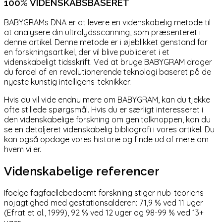
100% VIDENSKABSBASERET
BABYGRAMs DNA er at levere en videnskabelig metode til
at analysere din ultralydsscanning, som præsenteret i
denne artikel. Denne metode er i øjeblikket genstand for
en forskningsartikel, der vil blive publiceret i et
videnskabeligt tidsskrift. Ved at bruge BABYGRAM drager
du fordel af en revolutionerende teknologi baseret på de
nyeste kunstig intelligens-teknikker.
Hvis du vil vide endnu mere om BABYGRAM, kan du tjekke
ofte stillede spørgsmål
. Hvis du er særligt interesseret i
den videnskabelige forskning om genitalknoppen, kan du
se en detaljeret videnskabelig bibliografi i
vores artikel
. Du
kan også opdage vores historie og finde ud af mere
om
hvem vi er
.
Videnskabelige referencer
Ifoelge fagfaellebedoemt forskning stiger nub-teoriens
nojagtighed med gestationsalderen: 71,9 % ved 11 uger
(Efrat et al., 1999), 92 % ved 12 uger og 98-99 % ved 13+