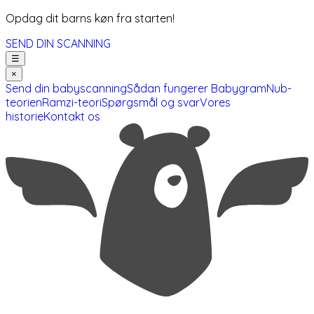
Opdag dit barns køn fra starten!
SEND DIN SCANNING
☰
×
Send din babyscanning
Sådan fungerer Babygram
Nub-
teorien
Ramzi-teori
Spørgsmål og svar
Vores
historie
Kontakt os