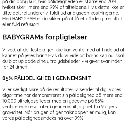
på din baby kun, hvis pålideligheden er større end 70%,
hvilket sker i mere end 99% af tilfældene. Hvis dette ikke er
tilfældet, refunderer vi fuldt ud analyseomkostningerne.
Med BABYGRAM er du sikker på at få et pålideligt resultat
eller fuld refusion!
BABYGRAMs forpligtelser
Vi ved, at de fleste af jer ikke kan vente med at finde ud af
kønnet på jeres barn! Hvis du vil vide dit barns køn nu, skal
du blot uploade dine ultralydsbilleder – vi giver svar inden
for 24 timer!
85% PÅLIDELIGHED I GENNEMSNIT
Vi er særligt sikre på de resultater, vi sender til dig. Vores
algoritme har demonstreret sin pålidelighed på mere end
10.000 ultralydsbilleder med en ydeevne på 85%
verificerede resultater i gennemsnit, og det fra 9 ugers
graviditet! Når brugen af genitalknoppen er mulig, kan
vores pålidelighedsindeks nå over 99%.