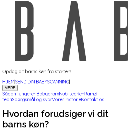
Opdag dit barns køn fra starten!
HJEM
|
SEND DIN BABYSCANNING
|
MERE
Sådan fungerer Babygram
Nub-teorien
Ramzi-
teori
Spørgsmål og svar
Vores historie
Kontakt os
Hvordan forudsiger vi dit
barns køn?