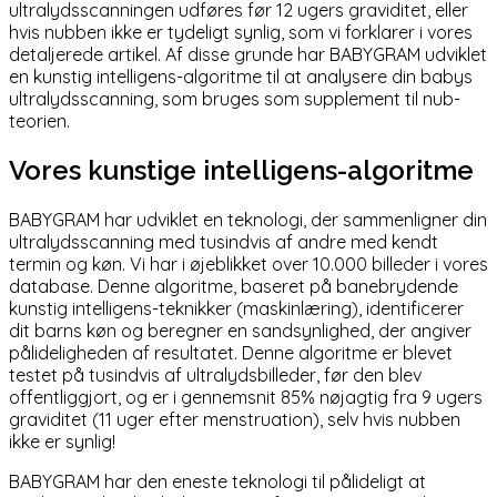
ultralydsscanningen udføres før 12 ugers graviditet, eller
hvis nubben ikke er tydeligt synlig, som vi forklarer i vores
detaljerede artikel
. Af disse grunde har BABYGRAM udviklet
en kunstig intelligens-algoritme til at analysere din babys
ultralydsscanning, som bruges som supplement til nub-
teorien.
Vores kunstige intelligens-algoritme
BABYGRAM har udviklet en teknologi, der sammenligner din
ultralydsscanning med tusindvis af andre med kendt
termin og køn. Vi har i øjeblikket over 10.000 billeder i vores
database. Denne algoritme, baseret på banebrydende
kunstig intelligens-teknikker (maskinlæring), identificerer
dit barns køn og beregner en sandsynlighed, der angiver
pålideligheden af resultatet. Denne algoritme er blevet
testet på tusindvis af ultralydsbilleder, før den blev
offentliggjort, og er i gennemsnit 85% nøjagtig fra 9 ugers
graviditet (11 uger efter menstruation), selv hvis nubben
ikke er synlig!
BABYGRAM har den eneste teknologi til pålideligt at