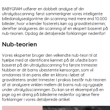
BABYGRAM udfører en
dobbelt analyse af din
ultralydsscanning
: først sammenligner vores intelligente
billedanalysealgoritme din scanning med mere end 10.000
billeder, hvor vi kender fosterets køn og graviditetstermin;
derefter analyseres din scanning af en ekspert baseret på
nub-teorien. Opdag de detaljerede forklaringer nedenfor!
Nub-teorien
Vores eksperter bruger den velkendte nub-teori til at
hjælpe med at identificere kønnet på dit ufødte barn
baseret på din ultralydsscanning fra første trimester.
Nubben er dit barns ubestemte kønsorgan, som vil
omdannes til en penis eller en klitoris i løbet af
graviditetens andet trimester. I praksis består nub-teorien
af at analysere vinklen mellem dit barns nub og rygsøjle
under ultralydsscanningen. Du kan se et eksempel på en
pige og en dreng på billederne nedenfor og læse flere
forklaringer i
vores detaljerede artikel
.