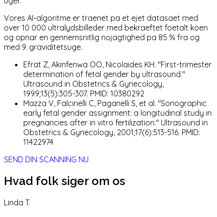
uger.
Vores AI-algoritme er traenet pa et ejet datasaet med
over 10 000 ultralydsbilleder med bekraeftet foetalt koen
og opnar en gennemsnitlig nojagtighed pa 85 % fra og
med 9. graviditetsuge.
Efrat Z, Akinfenwa OO, Nicolaides KH. "First-trimester
determination of fetal gender by ultrasound."
Ultrasound in Obstetrics & Gynecology,
1999;13(5):305-307. PMID: 10380292
Mazza V, Falcinelli C, Paganelli S, et al. "Sonographic
early fetal gender assignment: a longitudinal study in
pregnancies after in vitro fertilization." Ultrasound in
Obstetrics & Gynecology, 2001;17(6):513-516. PMID:
11422974
SEND DIN SCANNING NU
Hvad folk siger om os
Linda T.