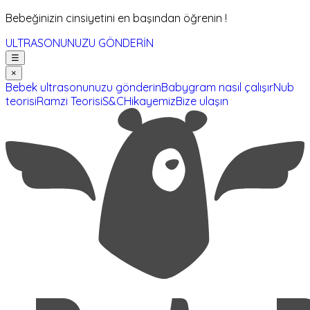
Bebeğinizin cinsiyetini en başından öğrenin !
ULTRASONUNUZU GÖNDERİN
☰
×
Bebek ultrasonunuzu gönderin
Babygram nasıl çalışır
Nub
teorisi
Ramzi Teorisi
S&C
Hikayemiz
Bize ulaşın