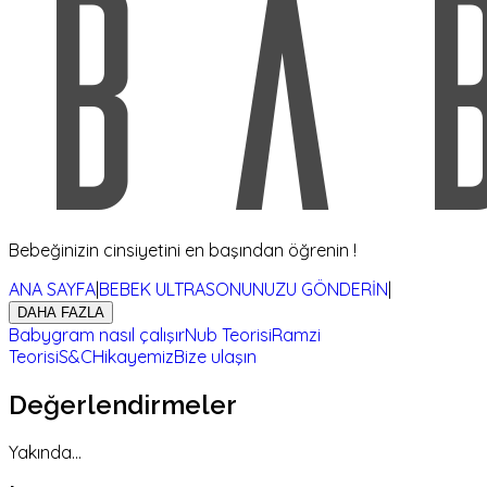
Bebeğinizin cinsiyetini en başından öğrenin !
ANA SAYFA
|
BEBEK ULTRASONUNUZU GÖNDERİN
|
DAHA FAZLA
Babygram nasıl çalışır
Nub Teorisi
Ramzi
Teorisi
S&C
Hikayemiz
Bize ulaşın
Değerlendirmeler
Yakında...